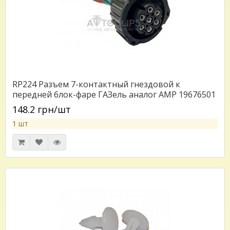
RP224 Разъем 7-контактный гнездовой к
передней блок-фаре ГАЗель аналог АМР 19676501
для фар и фонарей Камаз Маз Газель (фары
148.2 грн/шт
23.3775, 231.3775) с проводом
1 шт