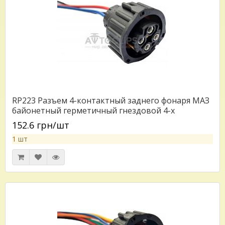
RP223 Разъем 4-контактный заднего фонаря МАЗ
байонетный герметичный гнездовой 4-х
контактный аналог TE 1-1813099-1 9673251 серии
152.6 грн/шт
2.5 для датчика спидометра Камаз Маз Зил Паз
1 шт
Краз Урал для датчика уровня пола с проводом