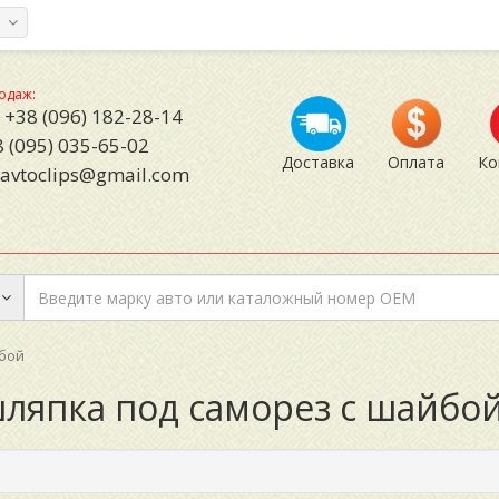
а
одаж:
+38 (096) 182-28-14
 (095) 035-65-02
Доставка
Оплата
Ко
avtoclips@gmail.com
йбой
шляпка под саморез с шайбо